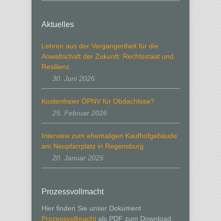
Aktuelles
Lehren aus der Vergangenheit für die
Anwaltschaft der Zukunft: Rechtsstaat und
Resilienz
30. Juni 2026
Kostenfreier ÖPNV für Obdachlose?
25. Februar 2026
Interview zum ehemaligen Kaufhofgebäude
am Neupfarrplatz in Regensburg
20. Januar 2025
Prozessvollmacht
Hier finden Sie unser Dokument
Prozessvollmacht
als PDF zum Download.