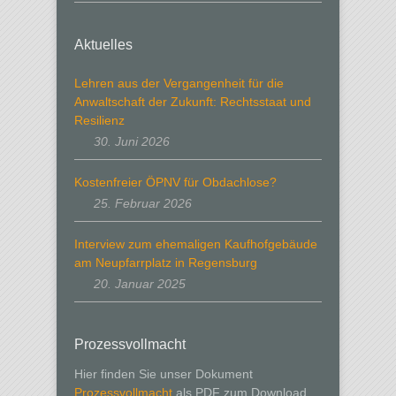
Aktuelles
Lehren aus der Vergangenheit für die
Anwaltschaft der Zukunft: Rechtsstaat und
Resilienz
30. Juni 2026
Kostenfreier ÖPNV für Obdachlose?
25. Februar 2026
Interview zum ehemaligen Kaufhofgebäude
am Neupfarrplatz in Regensburg
20. Januar 2025
Prozessvollmacht
Hier finden Sie unser Dokument
Prozessvollmacht
als PDF zum Download.